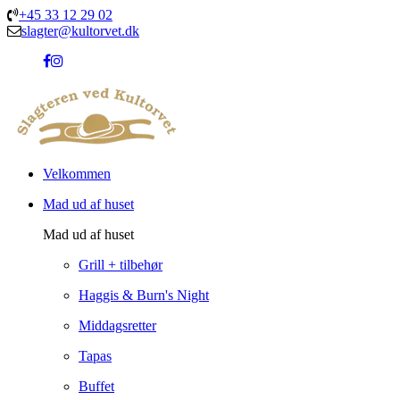
+45 33 12 29 02
slagter@kultorvet.dk
Velkommen
Mad ud af huset
Mad ud af huset
Grill + tilbehør
Haggis & Burn's Night
Middagsretter
Tapas
Buffet