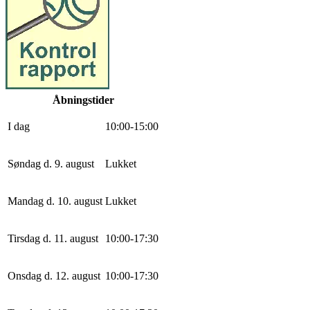
Åbningstider
I dag
10
:
0
0
-
15
:
0
0
Søndag d. 9. august
Lukket
Mandag d. 10. august
Lukket
Tirsdag d. 11. august
10
:
0
0
-
17
:
30
Onsdag d. 12. august
10
:
0
0
-
17
:
30