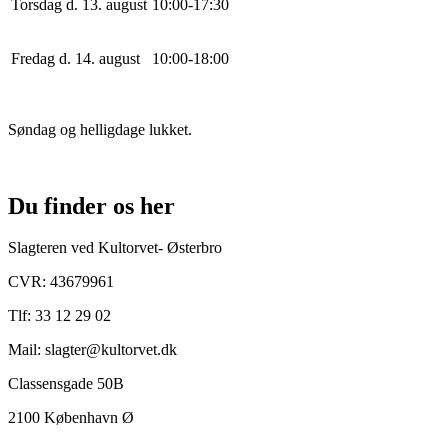
Torsdag d. 13. august
10
:
0
0
-
17
:
30
Fredag d. 14. august
10
:
0
0
-
18
:
0
0
Søndag og helligdage lukket.
Du finder os her
Slagteren ved Kultorvet- Østerbro
CVR: 43679961
Tlf: 33 12 29 02
Mail: slagter@kultorvet.dk
Classensgade 50B
2100 København Ø