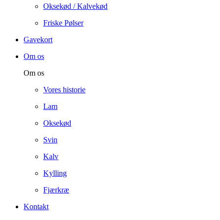
Oksekød / Kalvekød
Friske Pølser
Gavekort
Om os
Om os
Vores historie
Lam
Oksekød
Svin
Kalv
Kylling
Fjærkræ
Kontakt