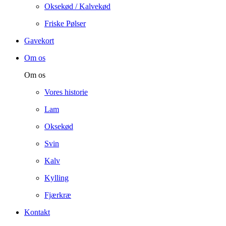
Oksekød / Kalvekød
Friske Pølser
Gavekort
Om os
Om os
Vores historie
Lam
Oksekød
Svin
Kalv
Kylling
Fjærkræ
Kontakt