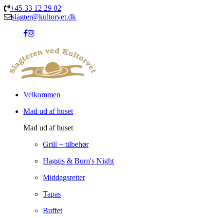
+45 33 12 29 02
slagter@kultorvet.dk
Velkommen
Mad ud af huset
Mad ud af huset
Grill + tilbehør
Haggis & Burn's Night
Middagsretter
Tapas
Buffet